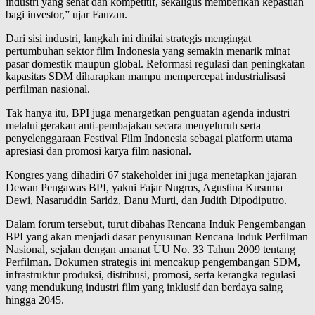
industri yang sehat dan kompetitif, sekaligus memberikan kepastian
bagi investor,” ujar Fauzan.
Dari sisi industri, langkah ini dinilai strategis mengingat
pertumbuhan sektor film Indonesia yang semakin menarik minat
pasar domestik maupun global. Reformasi regulasi dan peningkatan
kapasitas SDM diharapkan mampu mempercepat industrialisasi
perfilman nasional.
Tak hanya itu, BPI juga menargetkan penguatan agenda industri
melalui gerakan anti-pembajakan secara menyeluruh serta
penyelenggaraan Festival Film Indonesia sebagai platform utama
apresiasi dan promosi karya film nasional.
Kongres yang dihadiri 67 stakeholder ini juga menetapkan jajaran
Dewan Pengawas BPI, yakni Fajar Nugros, Agustina Kusuma
Dewi, Nasaruddin Saridz, Danu Murti, dan Judith Dipodiputro.
Dalam forum tersebut, turut dibahas Rencana Induk Pengembangan
BPI yang akan menjadi dasar penyusunan Rencana Induk Perfilman
Nasional, sejalan dengan amanat UU No. 33 Tahun 2009 tentang
Perfilman. Dokumen strategis ini mencakup pengembangan SDM,
infrastruktur produksi, distribusi, promosi, serta kerangka regulasi
yang mendukung industri film yang inklusif dan berdaya saing
hingga 2045.