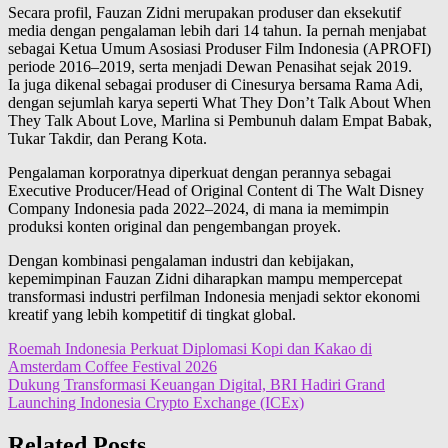
Secara profil, Fauzan Zidni merupakan produser dan eksekutif
media dengan pengalaman lebih dari 14 tahun. Ia pernah menjabat
sebagai Ketua Umum Asosiasi Produser Film Indonesia (APROFI)
periode 2016–2019, serta menjadi Dewan Penasihat sejak 2019.
Ia juga dikenal sebagai produser di Cinesurya bersama Rama Adi,
dengan sejumlah karya seperti What They Don’t Talk About When
They Talk About Love, Marlina si Pembunuh dalam Empat Babak,
Tukar Takdir, dan Perang Kota.
Pengalaman korporatnya diperkuat dengan perannya sebagai
Executive Producer/Head of Original Content di The Walt Disney
Company Indonesia pada 2022–2024, di mana ia memimpin
produksi konten original dan pengembangan proyek.
Dengan kombinasi pengalaman industri dan kebijakan,
kepemimpinan Fauzan Zidni diharapkan mampu mempercepat
transformasi industri perfilman Indonesia menjadi sektor ekonomi
kreatif yang lebih kompetitif di tingkat global.
Post
Roemah Indonesia Perkuat Diplomasi Kopi dan Kakao di
Amsterdam Coffee Festival 2026
navigation
Dukung Transformasi Keuangan Digital, BRI Hadiri Grand
Launching Indonesia Crypto Exchange (ICEx)
Related Posts