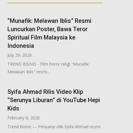
“Munafik: Melawan Iblis” Resmi
Luncurkan Poster, Bawa Teror
Spiritual Film Malaysia ke
Indonesia
July 29, 2026
TREND BISNIS - Film horor religi "Munafik:
Melawan Iblis" resmi...
Syifa Ahmad Rilis Video Klip
“Serunya Liburan” di YouTube Hepi
Kids
February 8, 2026
Trend Bisnis — Penyanyi cilik Syifa Ahmad resmi