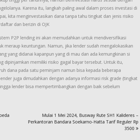
ngelolanya. Karena itu, langkah paling awal dalam proses investasi di
i, kita menginvestasikan dana tanpa tahu tingkat dan jenis risiko
daftar dan berizin di OJK
istem P2P lending ini akan memudahkan untuk mendiversifikasi
k meraup keuntungan. Namun, jika lender sudah mengalokasikan
 uang yang didanai kapanpun yang di mau dan ada kemungkinan si
dipinjamkan memiliki risiko gagal bayar tersebut. Untuk itu,
enaruh dana pada satu peminjam namun bisa kepada beberapa
 lender juga dimudahkan dengan adanya informasi risk grade (tingkat
sehingga lender bisa mempertimbangkan dengan baik sebelum
beda
Mulai 1 Mei 2024, Busway Rute SH1 Kalideres –
Perkantoran Bandara Soekarno-Hatta Tarif Reguler Rp
3500