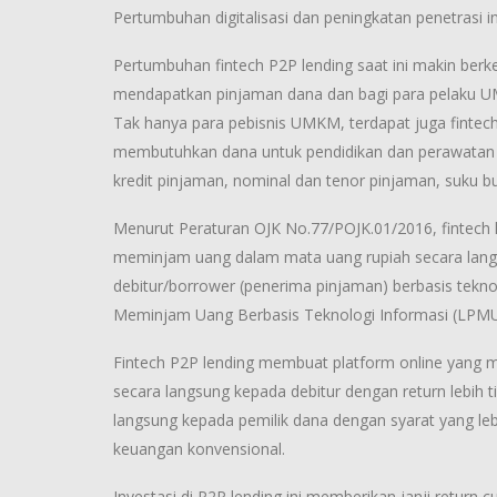
Pertumbuhan digitalisasi dan peningkatan penetrasi 
Pertumbuhan fintech P2P lending saat ini makin ber
mendapatkan pinjaman dana dan bagi para pelaku 
Tak hanya para pebisnis UMKM, terdapat juga finte
membutuhkan dana untuk pendidikan dan perawatan 
kredit pinjaman, nominal dan tenor pinjaman, suku b
Menurut Peraturan OJK No.77/POJK.01/2016, fintech l
meminjam uang dalam mata uang rupiah secara langs
debitur/borrower (penerima pinjaman) berbasis teknol
Meminjam Uang Berbasis Teknologi Informasi (LPMU
Fintech P2P lending membuat platform online yang m
secara langsung kepada debitur dengan return lebih 
langsung kepada pemilik dana dengan syarat yang le
keuangan konvensional.
Investasi di P2P lending ini memberikan janji return 