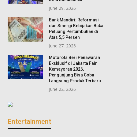
June 29, 2026
Bank Mandiri: Reformasi
dan Sinergi Kebijakan Buka
Peluang Pertumbuhan di
Atas 5,5 Persen
June 27, 2026
Motorola Beri Penawaran
Eksklusif di Jakarta Fair
Kemayoran 2026,
Pengunjung Bisa Coba
Langsung Produk Terbaru
KAI Perkuat Integrasi
BRI Cabang Meg
June 22, 2026
Transportasi dan Peluang
Kuningan Gulirk
Bisnis, Kawasan Stasiun
Program Jumat 
Gambir Disiapkan Layani
Wujud Nyata Kep
KRL
Sosial
Entertainment
July 9, 2026
August 5, 2026