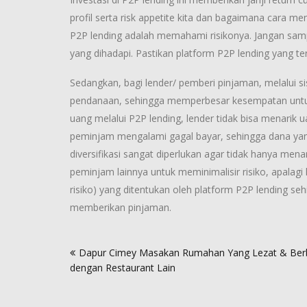
profil serta risk appetite kita dan bagaimana cara me
P2P lending adalah memahami risikonya. Jangan sampa
yang dihadapi. Pastikan platform P2P lending yang ter
Sedangkan, bagi lender/ pemberi pinjaman, melalui s
pendanaan, sehingga memperbesar kesempatan untu
uang melalui P2P lending, lender tidak bisa menarik
peminjam mengalami gagal bayar, sehingga dana yang 
diversifikasi sangat diperlukan agar tidak hanya m
peminjam lainnya untuk meminimalisir risiko, apalagi
risiko) yang ditentukan oleh platform P2P lending 
memberikan pinjaman.
Post
Dapur Cimey Masakan Rumahan Yang Lezat & Ber
navigation
dengan Restaurant Lain