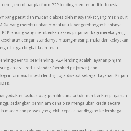
internet, membuat platform P2P lending menjamur di Indonesia.
kembang pesat dan mudah diakses oleh masyarakat yang masih sulit
UMKM yang membutuhkan modal untuk pengembangan bisnisnya.
ch P2P lending yang memberikan akses pinjaman bagi mereka yang
kesehatan dengan standarnya masing-masing, mulai dari kelayakan
unga, hingga tingkat keamanan.
ending/peer-to-peer lending/ P2P lending adalah layanan pinjam
ung antara kreditur/lender (pemberi pinjaman) dan
ogi informasi. Fintech lending juga disebut sebagai Layanan Pinjam
BTI).
enyediakan fasilitas bagi pemilik dana untuk memberikan pinjaman
tinggi, sedangkan peminjam dana bisa mengajukan kredit secara
bih mudah dan proses yang lebih cepat dibandingkan ke lembaga
cukup tinggi per tahunnya, namun berinvestasi harus sesuai dengan