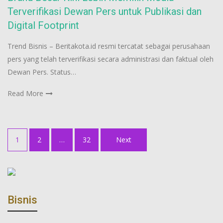
Terverifikasi Dewan Pers untuk Publikasi dan
Digital Footprint
Trend Bisnis – Beritakota.id resmi tercatat sebagai perusahaan
pers yang telah terverifikasi secara administrasi dan faktual oleh
Dewan Pers. Status…
Read More
Posts
1
2
…
32
Next
pagination
Bisnis