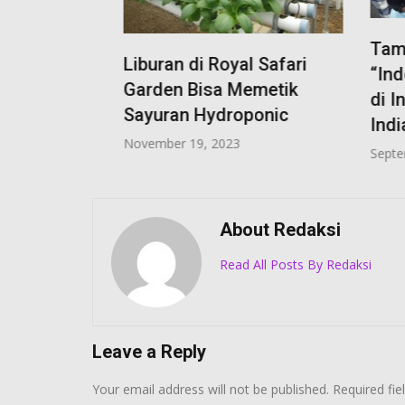
ta Ke-
Taman S
Gratis
Liburan di Royal Safari
“Indone
Garden Bisa Memetik
di Indi
Sayuran Hydroponic
India K
November 19, 2023
September 
About Redaksi
Read All Posts By Redaksi
Leave a Reply
Your email address will not be published.
Required fi