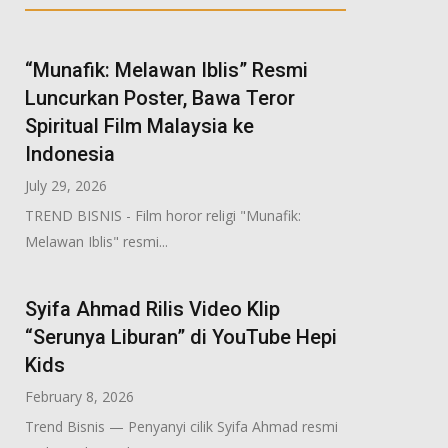
“Munafik: Melawan Iblis” Resmi
Luncurkan Poster, Bawa Teror
Spiritual Film Malaysia ke
Indonesia
July 29, 2026
TREND BISNIS - Film horor religi "Munafik:
Melawan Iblis" resmi...
Syifa Ahmad Rilis Video Klip
“Serunya Liburan” di YouTube Hepi
Kids
February 8, 2026
Trend Bisnis — Penyanyi cilik Syifa Ahmad resmi