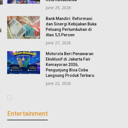
Jannah Firdaus Travel
June 29, 2026
Sambut HUT Jak
Tegaskan Penundaan Haji
497, Masuk Anco
Bank Mandiri: Reformasi
Bukan Pembatalan,
dan Sinergi Kebijakan Buka
May 31, 2024
Peluang Pertumbuhan di
Prioritaskan Kepatuhan
Atas 5,5 Persen
July 13, 2026
June 27, 2026
Motorola Beri Penawaran
Eksklusif di Jakarta Fair
Kemayoran 2026,
Pengunjung Bisa Coba
Langsung Produk Terbaru
June 22, 2026
Entertainment