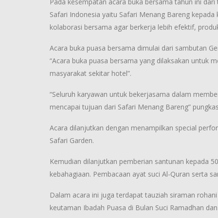
Pada kesempatan acara buka bersama tahun ini dar
Safari Indonesia yaitu Safari Menang Bareng kepada
kolaborasi bersama agar berkerja lebih efektif, produk
Acara buka puasa bersama dimulai dari sambutan Gen
“Acara buka puasa bersama yang dilaksakan untuk me
masyarakat sekitar hotel”.
“Seluruh karyawan untuk bekerjasama dalam memberi
mencapai tujuan dari Safari Menang Bareng” pungka
Acara dilanjutkan dengan menampilkan special perfo
Safari Garden.
Kemudian dilanjutkan pemberian santunan kepada 50 
kebahagiaan. Pembacaan ayat suci Al-Quran serta sari
Dalam acara ini juga terdapat tauziah siraman roha
keutaman Ibadah Puasa di Bulan Suci Ramadhan dan