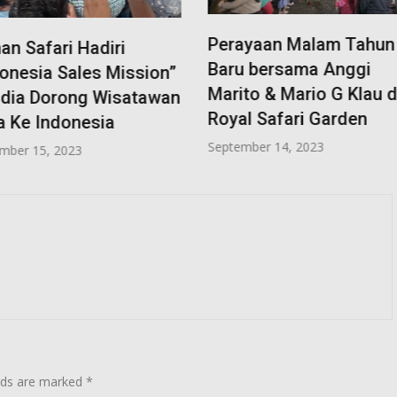
Perayaan Malam Tahun
afari Hadiri
Baru bersama Anggi
sia Sales Mission”
Marito & Mario G Klau di
a Dorong Wisatawan
Royal Safari Garden
e Indonesia
September 14, 2023
15, 2023
elds are marked
*