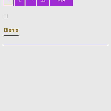
1
2
…
22
Next
pagination
Bisnis