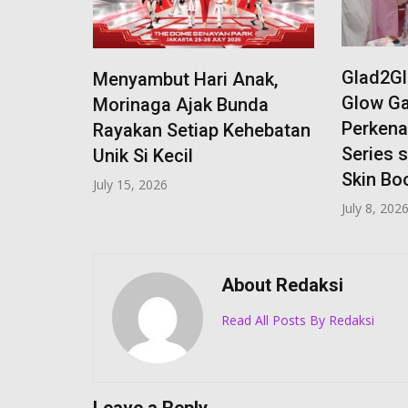
Glad2Glow Adakan G2G
nak,
SKINTIF
Glow Gathering,
nda
Serum P
Perkenalkan G2G PDRN
hebatan
Janjikan
Series sebagai “Your Daily
Glass S
Skin Booster”
June 12, 2
July 8, 2026
About Redaksi
Read All Posts By Redaksi
Leave a Reply