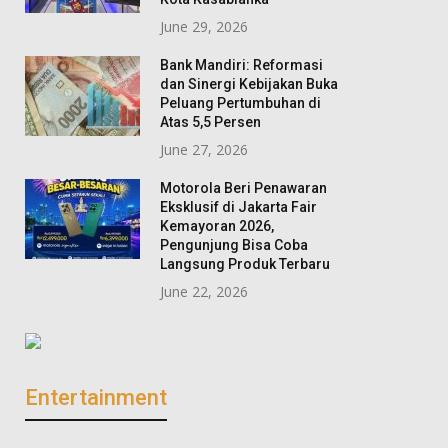
June 29, 2026
Bank Mandiri: Reformasi
Menyambut Hari
dan Sinergi Kebijakan Buka
WeTV Original 12 IPA 4:
Peluang Pertumbuhan di
Morinaga Ajak 
Adaptasi AU Viral TikTok
Atas 5,5 Persen
Rayakan Setiap 
yang Siap Bikin Penonton
June 27, 2026
Unik Si Kecil
Baper
Motorola Beri Penawaran
July 15, 2026
Eksklusif di Jakarta Fair
July 29, 2026
Kemayoran 2026,
Pengunjung Bisa Coba
Langsung Produk Terbaru
June 22, 2026
Entertainment