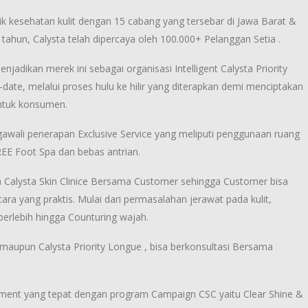
inik kesehatan kulit dengan 15 cabang yang tersebar di Jawa Barat &
tahun, Calysta telah dipercaya oleh 100.000+ Pelanggan Setia .
njadikan merek ini sebagai organisasi Intelligent Calysta Priority
ate, melalui proses hulu ke hilir yang diterapkan demi menciptakan
untuk konsumen.
ngawali penerapan Exclusive Service yang meliputi penggunaan ruang
FREE Foot Spa dan bebas antrian.
a Calysta Skin Clinice Bersama Customer sehingga Customer bisa
ra yang praktis. Mulai dari permasalahan jerawat pada kulit,
 berlebih hingga Counturing wajah.
 maupun Calysta Priority Longue , bisa berkonsultasi Bersama
ment yang tepat dengan program Campaign CSC yaitu Clear Shine &