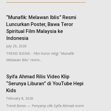
“Munafik: Melawan Iblis” Resmi
Luncurkan Poster, Bawa Teror
Spiritual Film Malaysia ke
Indonesia
July 29, 2026
TREND BISNIS - Film horor religi "Munafik:
Melawan Iblis" resmi...
Syifa Ahmad Rilis Video Klip
“Serunya Liburan” di YouTube Hepi
Kids
February 8, 2026
Trend Bisnis — Penyanyi cilik Syifa Ahmad resmi