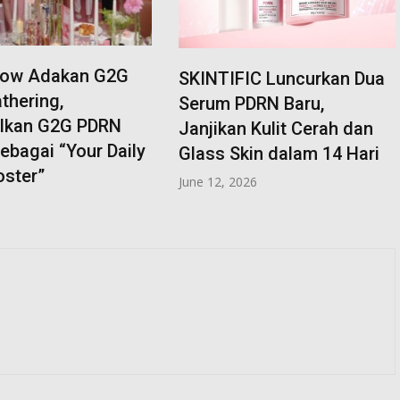
IC Luncurkan Dua
Odilia Infinity Corp Bidik
DRN Baru,
Pasar Healthy Lifestyle
 Kulit Cerah dan
lewat Campaign Spa dan
kin dalam 14 Hari
Gym
026
May 28, 2026