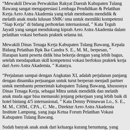
“Mewakili Dewan Perwakilan Rakyat Daerah Kabupaten Tulang
Bawang sangat mengapresiasi Lembaga Pendidikan & Pelatihan
Kerja Aero Astra Akademia yang telah membantu mendidik &
melatih anak muda lulusan SMK/ sma untuk memiliki kompetensi
“Siap Kerja” di bidang perhotelan internasional, ” Kata Teguh
Jayadi yang sangat mendukung kiprah Aero Astra Akademia dalam
pelatihan vokasi berbasis praktek selama ini.
Mewakili Dinas Tenaga Kerja Kabupaten Tulang Bawang, Kepala
Bidang Pelatihan Bpk Ika Candra S. E., M. M., berpesan, ”
Harapan kami peserta didik bisa bekerja dengan yang lebih bagus,
setelah mendapatkan skill kompetensi vokasi berfokus praktek kerja
dari Aero Astra Akademia, ” Katanya.
“Perjalanan sampai dengan Angkatan XI, adalah perjalanan panjang
dengan dinamika perjuangan untuk turut berperan menjadi partner
untuk membantu pemerintah kabupaten Tulang Bawang, khususnya
Dinas Tenaga Kerja, sebagai Mitra untuk mendidik dan melatih
anak muda agar bisa memasuki jenjang pekerjaan yang lebih baik di
hotel bintang 4/5 internasional, ” Kata Denny Primawan Lo., S. E.,
M. M., CHM., CPA., C. Me., Direktur Aero Astra Akademia
Institute Lampung, yang juga Ketua Forum Pelatihan Vokasi
Kabupaten Tulang Bawang.
Sudah banyak anak anak dari keluarga kurang beruntung, yang