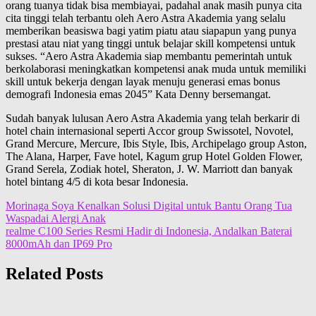
orang tuanya tidak bisa membiayai, padahal anak masih punya cita
cita tinggi telah terbantu oleh Aero Astra Akademia yang selalu
memberikan beasiswa bagi yatim piatu atau siapapun yang punya
prestasi atau niat yang tinggi untuk belajar skill kompetensi untuk
sukses. “Aero Astra Akademia siap membantu pemerintah untuk
berkolaborasi meningkatkan kompetensi anak muda untuk memiliki
skill untuk bekerja dengan layak menuju generasi emas bonus
demografi Indonesia emas 2045” Kata Denny bersemangat.
Sudah banyak lulusan Aero Astra Akademia yang telah berkarir di
hotel chain internasional seperti Accor group Swissotel, Novotel,
Grand Mercure, Mercure, Ibis Style, Ibis, Archipelago group Aston,
The Alana, Harper, Fave hotel, Kagum grup Hotel Golden Flower,
Grand Serela, Zodiak hotel, Sheraton, J. W. Marriott dan banyak
hotel bintang 4/5 di kota besar Indonesia.
Post
Morinaga Soya Kenalkan Solusi Digital untuk Bantu Orang Tua
Waspadai Alergi Anak
navigation
realme C100 Series Resmi Hadir di Indonesia, Andalkan Baterai
8000mAh dan IP69 Pro
Related Posts