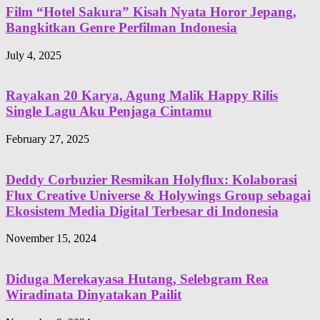
Film “Hotel Sakura” Kisah Nyata Horor Jepang,
Bangkitkan Genre Perfilman Indonesia
July 4, 2025
Rayakan 20 Karya, Agung Malik Happy Rilis
Single Lagu Aku Penjaga Cintamu
February 27, 2025
Deddy Corbuzier Resmikan Holyflux: Kolaborasi
Flux Creative Universe & Holywings Group sebagai
Ekosistem Media Digital Terbesar di Indonesia
November 15, 2024
Diduga Merekayasa Hutang, Selebgram Rea
Wiradinata Dinyatakan Pailit