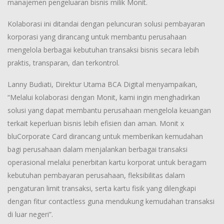
manajemen pengeluaran bisnis milik Monit.
Kolaborasi ini ditandai dengan peluncuran solusi pembayaran
korporasi yang dirancang untuk membantu perusahaan
mengelola berbagai kebutuhan transaksi bisnis secara lebih
praktis, transparan, dan terkontrol.
Lanny Budiati, Direktur Utama BCA Digital menyampaikan,
“Melalui kolaborasi dengan Monit, kami ingin menghadirkan
solusi yang dapat membantu perusahaan mengelola keuangan
terkait keperluan bisnis lebih efisien dan aman. Monit x
bluCorporate Card dirancang untuk memberikan kemudahan
bagi perusahaan dalam menjalankan berbagai transaksi
operasional melalui penerbitan kartu korporat untuk beragam
kebutuhan pembayaran perusahaan, fleksibilitas dalam
pengaturan limit transaksi, serta kartu fisik yang dilengkapi
dengan fitur contactless guna mendukung kemudahan transaksi
di luar negeri”.