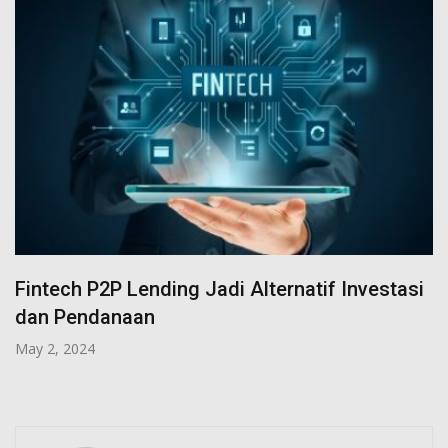
Ini Lima Solusi Anti Cemas Supaya Uang
Aman di Tengah Maraknya Kejahatan
Finansial
August 28, 2023