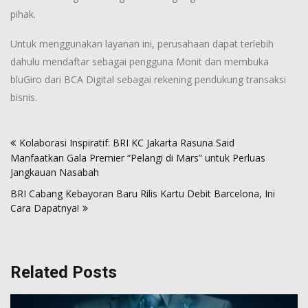
pihak.
Untuk menggunakan layanan ini, perusahaan dapat terlebih
dahulu mendaftar sebagai pengguna Monit dan membuka
bluGiro dari BCA Digital sebagai rekening pendukung transaksi
bisnis.
Post
Kolaborasi Inspiratif: BRI KC Jakarta Rasuna Said
navigation
Manfaatkan Gala Premier “Pelangi di Mars” untuk Perluas
Jangkauan Nasabah
BRI Cabang Kebayoran Baru Rilis Kartu Debit Barcelona, Ini
Cara Dapatnya!
Related Posts