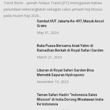
Trend Bisnis - Jannah Firdaus Travel (JFT) menegaskan bahwa
penundaan keberangkatan sebagian calon jamaah haji khusus
pada musim haji 2026...
Sambut HUT Jakarta Ke-497, Masuk Ancol
Gratis
May 31, 2024
Buka Puasa Bersama Anak Yatim di
Ramadhan Berkah di Royal Safari Garden
March 21, 2024
Liburan di Royal Safari Garden Bisa
Memetik Sayuran Hydroponic
November 19, 2023
Taman Safari Hadiri “Indonesia Sales
Mission” di India Dorong Wisatawan India
Ke Indonesia