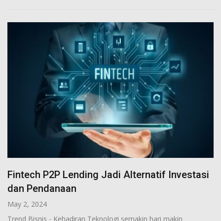
Fintech P2P Lending Jadi Alternatif Investasi
dan Pendanaan
May 2, 2024
Trend Bisnis - Kehadiran Teknologi semakin hari makin