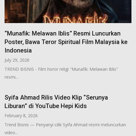
“Munafik: Melawan Iblis” Resmi Luncurkan
Poster, Bawa Teror Spiritual Film Malaysia ke
Indonesia
July 29, 2026
TREND BISNIS - Film horor religi "Munafik: Melawan Iblis"
resmi...
Syifa Ahmad Rilis Video Klip “Serunya
Liburan” di YouTube Hepi Kids
February 8, 2026
Trend Bisnis — Penyanyi cilik Syifa Ahmad resmi meluncurkan
video...