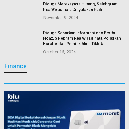
Diduga Merekayasa Hutang, Selebgram
Rea Wiradinata Dinyatakan Pailit
November 9, 2024
Diduga Sebarkan Informasi dan Berita
Hoax, Selebram Rea Wiradinata Polisikan
Kurator dan Pemilik Akun Tiktok
October 16, 2024
Finance