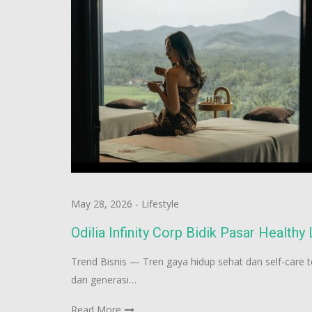
May 28, 2026
-
Lifestyle
Odilia Infinity Corp Bidik Pasar Health
Trend Bisnis — Tren gaya hidup sehat dan self-care 
dan generasi…
Read More