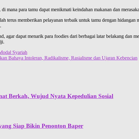
 di mana para tamu dapat menikmati keindahan makanan dan merasakan
alah terus memberikan pelayanan terbaik untuk tamu dengan hidangan 
.
and, agar dapat menarik para foodies dari berbagai latar belakang dan
ji.
 Modal Syariah
kan Bahaya Intoleran, Radikalisme, Rasialisme dan Ujaran Kebencian
t Berkah, Wujud Nyata Kepedulian Sosial
yang Siap Bikin Penonton Baper