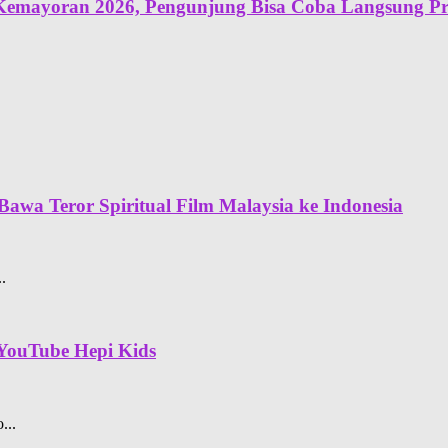
r Kemayoran 2026, Pengunjung Bisa Coba Langsung P
awa Teror Spiritual Film Malaysia ke Indonesia
.
 YouTube Hepi Kids
...