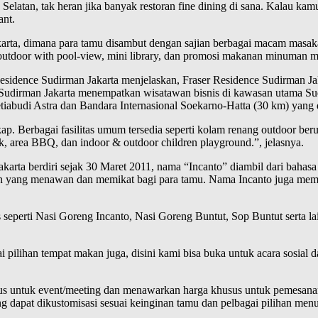
Selatan, tak heran jika banyak restoran fine dining di sana. Kalau k
ant.
akarta, dimana para tamu disambut dengan sajian berbagai macam masak
i-outdoor with pool-view, mini library, dan promosi makanan minuman m
idence Sudirman Jakarta menjelaskan, Fraser Residence Sudirman Jaka
 Sudirman Jakarta menempatkan wisatawan bisnis di kawasan utama Sud
etiabudi Astra dan Bandara Internasional Soekarno-Hatta (30 km) yang
ngkap. Berbagai fasilitas umum tersedia seperti kolam renang outdoor b
ck, area BBQ, dan indoor & outdoor children playground.”, jelasnya.
arta berdiri sejak 30 Maret 2011, nama “Incanto” diambil dari bahasa I
n yang menawan dan memikat bagi para tamu. Nama Incanto juga memil
s seperti Nasi Goreng Incanto, Nasi Goreng Buntut, Sop Buntut serta 
i pilihan tempat makan juga, disini kami bisa buka untuk acara sosial
sus untuk event/meeting dan menawarkan harga khusus untuk pemesanan
dapat dikustomisasi sesuai keinginan tamu dan pelbagai pilihan menu, 