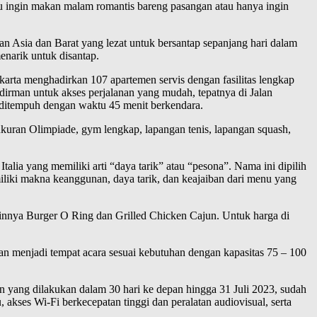
amu ingin makan malam romantis bareng pasangan atau hanya ingin
an Asia dan Barat yang lezat untuk bersantap sepanjang hari dalam
enarik untuk disantap.
rta menghadirkan 107 apartemen servis dengan fasilitas lengkap
irman untuk akses perjalanan yang mudah, tepatnya di Jalan
 ditempuh dengan waktu 45 menit berkendara.
erukuran Olimpiade, gym lengkap, lapangan tenis, lapangan squash,
talia yang memiliki arti “daya tarik” atau “pesona”. Nama ini dipilih
iki makna keanggunan, daya tarik, dan keajaiban dari menu yang
lainnya Burger O Ring dan Grilled Chicken Cajun. Untuk harga di
 dan menjadi tempat acara sesuai kebutuhan dengan kapasitas 75 – 100
 yang dilakukan dalam 30 hari ke depan hingga 31 Juli 2023, sudah
akses Wi-Fi berkecepatan tinggi dan peralatan audiovisual, serta