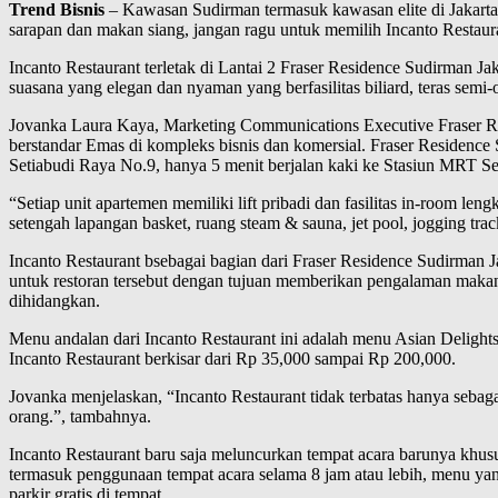
Trend Bisnis
– Kawasan Sudirman termasuk kawasan elite di Jakarta 
sarapan dan makan siang, jangan ragu untuk memilih Incanto Restaur
Incanto Restaurant terletak di Lantai 2 Fraser Residence Sudirman J
suasana yang elegan dan nyaman yang berfasilitas biliard, teras sem
Jovanka Laura Kaya, Marketing Communications Executive Fraser Res
berstandar Emas di kompleks bisnis dan komersial. Fraser Residence
Setiabudi Raya No.9, hanya 5 menit berjalan kaki ke Stasiun MRT S
“Setiap unit apartemen memiliki lift pribadi dan fasilitas in-room le
setengah lapangan basket, ruang steam & sauna, jet pool, jogging tra
Incanto Restaurant bsebagai bagian dari Fraser Residence Sudirman Jak
untuk restoran tersebut dengan tujuan memberikan pengalaman maka
dihidangkan.
Menu andalan dari Incanto Restaurant ini adalah menu Asian Delight
Incanto Restaurant berkisar dari Rp 35,000 sampai Rp 200,000.
Jovanka menjelaskan, “Incanto Restaurant tidak terbatas hanya sebaga
orang.”, tambahnya.
Incanto Restaurant baru saja meluncurkan tempat acara barunya khu
termasuk penggunaan tempat acara selama 8 jam atau lebih, menu yang 
parkir gratis di tempat.