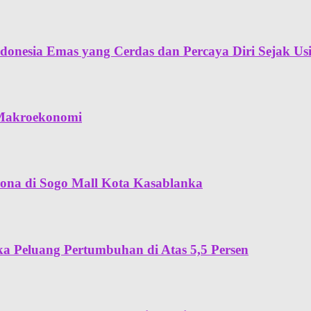
onesia Emas yang Cerdas dan Percaya Diri Sejak Usi
s Makroekonomi
lona di Sogo Mall Kota Kasablanka
a Peluang Pertumbuhan di Atas 5,5 Persen