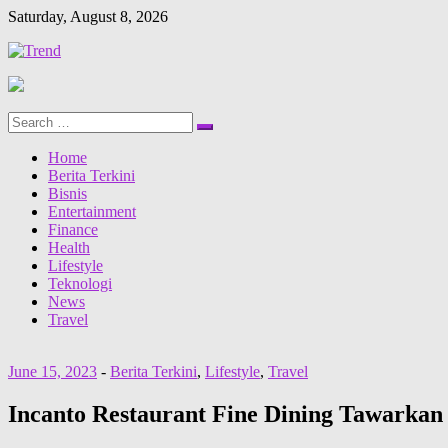
Saturday, August 8, 2026
Search
Search
for:
Home
Berita Terkini
Bisnis
Entertainment
Finance
Health
Lifestyle
Teknologi
News
Travel
June 15, 2023
-
Berita Terkini
,
Lifestyle
,
Travel
Incanto Restaurant Fine Dining Tawark