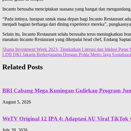
Incanto berusaha menciptakan suasana yang hangat dan mengundang,
“Pada intinya, harapan untuk masa depan bagi Incanto Restaurant ad
menjadi bagian berharga dari dining experience mereka”, pungkasnya
Selain itu, Incanto Restaurant selalu berusaha terus meningkatkan br
masakan Incanto Restaurant yang dikepalai head chef, Endang Saptad
Post
Sharia Investment Week 2023, Tingkatkan Literasi dan Inklusi Pasar
LDII DKI Jakarta Berkerjasama Dengan Polda Metro Jaya Sosialisasi
navigation
Related Posts
BRI Cabang Mega Kuningan Gulirkan Program Juma
August 5, 2026
WeTV Original 12 IPA 4: Adaptasi AU Viral TikTok 
July 29, 2026